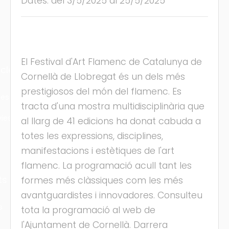
Dates: del 3/5/2025 al 25/5/2025
El Festival d'Art Flamenc de Catalunya de
cles
Cornellà de Llobregat és un dels més
prestigiosos del món del flamenc. Es
les
tracta d'una mostra multidisciplinària que
ies
al llarg de 41 edicions ha donat cabuda a
totes les expressions, disciplines,
manifestacions i estètiques de l'art
flamenc. La programació acull tant les
ts
formes més clàssiques com les més
avantguardistes i innovadores. Consulteu
s
tota la programació al web de
l'Ajuntament de Cornellà. Darrera