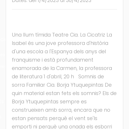
Dates: del 1/4/2023 al 30/4/2023
Una llum tímida Teatre Cia. La Cicatriz La
cles
Isabel és una jove professora d'història
d'una escola a l'Espanya dels anys del
les
franquisme i està profundament
ies
enamorada de la Carmen, la professora
de literatura 1 d'abril, 20 h Somnis de
sorra Familiar Cia. Borja Ytuquepintas De
quin material estan fets els somnis? Els de
ts
Borja Ytuquepintas sempre es
construeixen amb sorra, encara que no
s
estan pensats perquè el vent se'ls
emporti ni perquè una onada els esborri