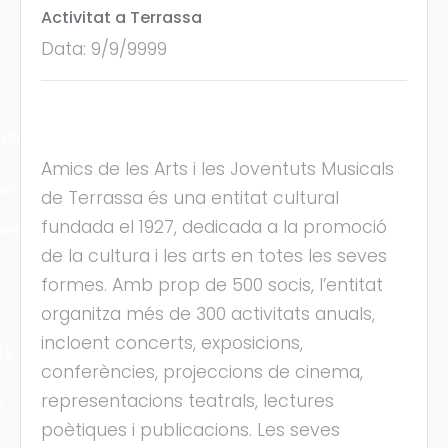
Activitat a Terrassa
Data: 9/9/9999
cles
Amics de les Arts i les Joventuts Musicals
les
de Terrassa és una entitat cultural
fundada el 1927, dedicada a la promoció
ies
de la cultura i les arts en totes les seves
formes. Amb prop de 500 socis, l’entitat
organitza més de 300 activitats anuals,
incloent concerts, exposicions,
ts
conferències, projeccions de cinema,
representacions teatrals, lectures
s
poètiques i publicacions. Les seves