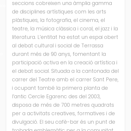
seccions cobreixen una àmplia gamma
ons
de disciplines artístiques com les arts
plàstiques, la fotografia, el cinema, el
teatre, la música clàssica i coral, el jazz i la
literatura. L’entitat ha estat un espai obert
al debat cultural i social de Terrassa
durant més de 90 anys, fomentant la
ra
participació activa en la creació artística i
el debat social. Situada a la cantonada del
carrer del Teatre amb el carrer Sant Pere,
i ocupant també la primera planta de
l’antic Cercle Egarenc des del 2003,
disposa de més de 700 metres quadrats
per a activitats creatives, formatives i de
divulgació. El seu cafè-bar és un punt de
trobada emblemàtic per a la comunitat