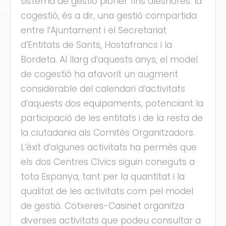
sistema de gestió pioner fins aleshores: la
ons
cogestió, és a dir, una gestió compartida
entre l’Ajuntament i el Secretariat
d’Entitats de Sants, Hostafrancs i la
Bordeta. Al llarg d’aquests anys, el model
de cogestió ha afavorit un augment
considerable del calendari d’activitats
ra
d’aquests dos equipaments, potenciant la
participació de les entitats i de la resta de
la ciutadania als Comitès Organitzadors.
L’èxit d’algunes activitats ha permès que
els dos Centres Cívics siguin coneguts a
tota Espanya, tant per la quantitat i la
qualitat de les activitats com pel model
de gestió. Cotxeres-Casinet organitza
diverses activitats que podeu consultar a