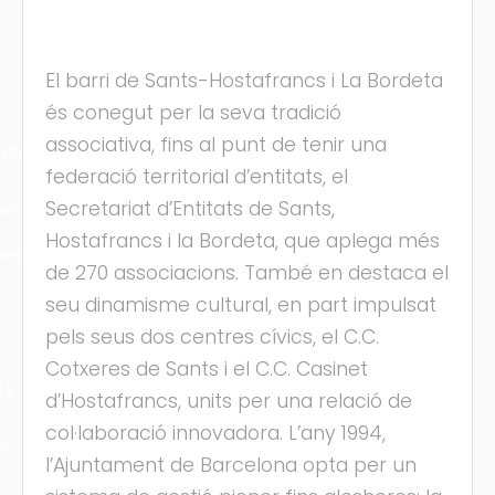
El barri de Sants-Hostafrancs i La Bordeta
és conegut per la seva tradició
associativa, fins al punt de tenir una
cles
federació territorial d’entitats, el
Secretariat d’Entitats de Sants,
les
Hostafrancs i la Bordeta, que aplega més
ies
de 270 associacions. També en destaca el
seu dinamisme cultural, en part impulsat
pels seus dos centres cívics, el C.C.
Cotxeres de Sants i el C.C. Casinet
ts
d’Hostafrancs, units per una relació de
col·laboració innovadora. L’any 1994,
s
l’Ajuntament de Barcelona opta per un