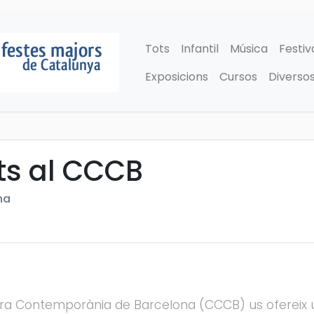
Tots
Infantil
Música
Festiv
Exposicions
Cursos
Diverso
ats al CCCB
na
ura Contemporània de Barcelona (CCCB) us ofereix un 