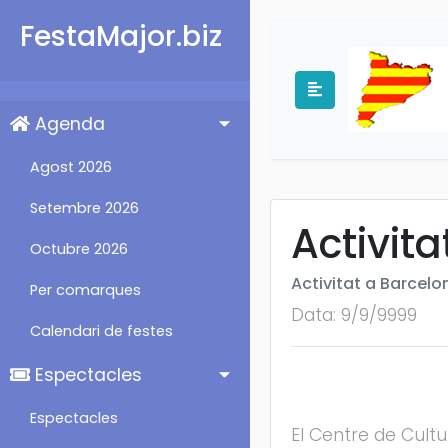
FestaMajor.biz
Agenda
Agost 2026
Setembre 2026
Activit
Octubre 2026
Activitat a Barcelo
Per comarques
Data: 9/9/9999
Calendari de festes
Espectacles
Espectacles
El Centre de Cult