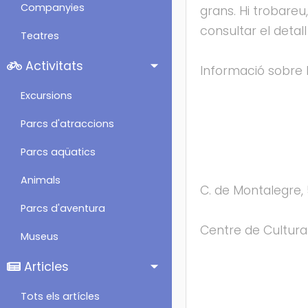
Companyies
grans. Hi trobareu,
consultar el detal
Teatres
Activitats
Informació sobre h
Excursions
Parcs d'atraccions
Parcs aqüatics
Animals
C. de Montalegre,
Parcs d'aventura
Centre de Cultur
Museus
Articles
Tots els artícles