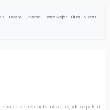
als
Teatre
Cinema
Festa Major
Fires
Visites
s
ampli ventall d'activitats adreçades a petits i