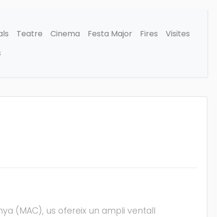
als
Teatre
Cinema
Festa Major
Fires
Visites
s
ya (MAC), us ofereix un ampli ventall