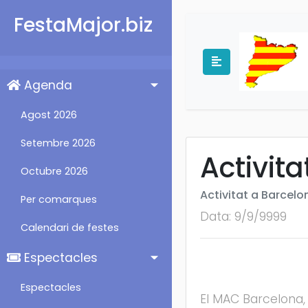
FestaMajor.biz
Agenda
Agost 2026
Setembre 2026
Activit
Octubre 2026
Activitat a Barcelo
Per comarques
Data: 9/9/9999
Calendari de festes
Espectacles
Espectacles
El MAC Barcelona,