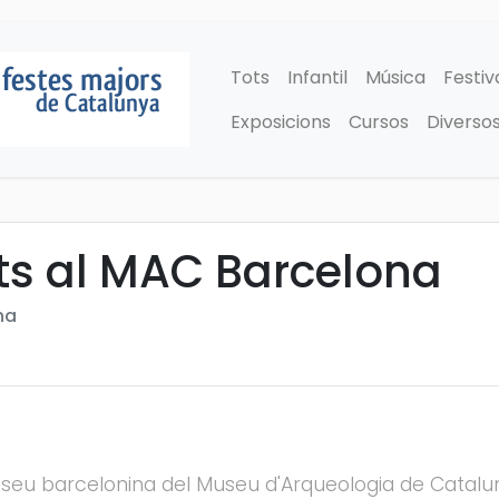
Tots
Infantil
Música
Festiv
Exposicions
Cursos
Diverso
ats al MAC Barcelona
na
 seu barcelonina del Museu d'Arqueologia de Catalun