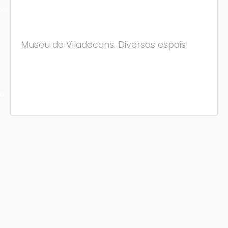
ons
Museu de Viladecans. Diversos espais
ra