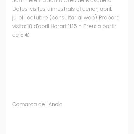
Sant Pere i la Santa Creu de Masquefa
Dates: visites trimestrals al gener, abril,
juliol i octubre (consultar al web) Propera
visita: 18 d'abril Horari: 11.15 h Preu: a partir
de 5 €
Comarca de l'Anoia