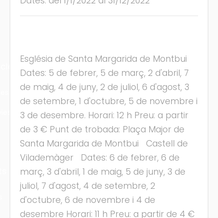
Dates: del 1/1/2022 al 31/12/2022
Església de Santa Margarida de Montbui
cles
Dates: 5 de febrer, 5 de març, 2 d'abril, 7
de maig, 4 de juny, 2 de juliol, 6 d'agost, 3
les
de setembre, 1 d'octubre, 5 de novembre i
ies
3 de desembre. Horari: 12 h Preu: a partir
de 3 € Punt de trobada: Plaça Major de
Santa Margarida de Montbui Castell de
Vilademàger Dates: 6 de febrer, 6 de
ts
març, 3 d'abril, 1 de maig, 5 de juny, 3 de
juliol, 7 d'agost, 4 de setembre, 2
s
d'octubre, 6 de novembre i 4 de
desembre Horari: 11 h Preu: a partir de 4 €