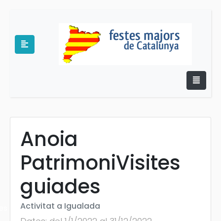
Anoia
e
PatrimoniVisites
guiades
Activitat a Igualada
es