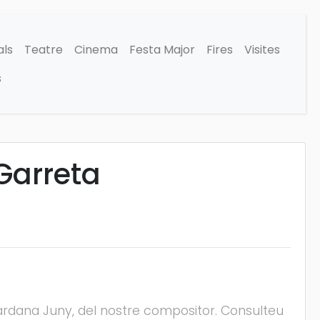
als
Teatre
Cinema
Festa Major
Fires
Visites
s
Garreta
ardana Juny, del nostre compositor. Consulteu