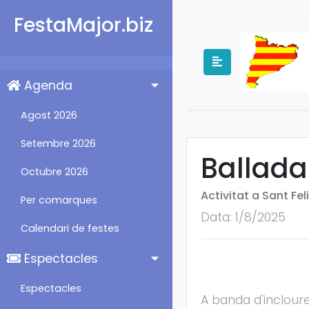
FestaMajor.biz
Agenda
Agost 2026
Setembre 2026
Ballada
Octubre 2026
Activitat a Sant Fel
Per comarques
Data: 1/8/2025
Calendari de festes
Espectacles
Espectacles
A banda d'inclour