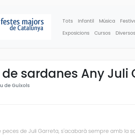
Tots
Infantil
Música
Festiv
Exposicions
Cursos
Diverso
 de sardanes Any Juli 
iu de Guíxols
e peces de Juli Garreta, s'acabarà sempre amb la s