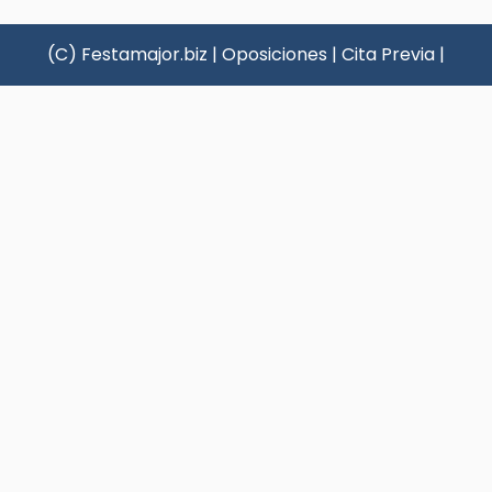
(C) Festamajor.biz
|
Oposiciones
|
Cita Previa
|