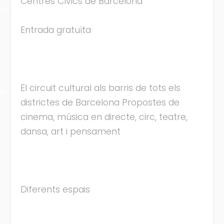
Centres Cívics de Barcelona
ons
Entrada gratuïta
El circuit cultural als barris de tots els
ra
districtes de Barcelona Propostes de
cinema, música en directe, circ, teatre,
dansa, art i pensament
Diferents espais