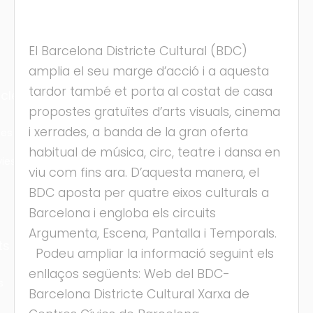
El Barcelona Districte Cultural (BDC)
amplia el seu marge d’acció i a aquesta
tardor també et porta al costat de casa
cles
propostes gratuïtes d’arts visuals, cinema
i xerrades, a banda de la gran oferta
les
habitual de música, circ, teatre i dansa en
ies
viu com fins ara. D’aquesta manera, el
BDC aposta per quatre eixos culturals a
Barcelona i engloba els circuits
Argumenta, Escena, Pantalla i Temporals.
ts
Podeu ampliar la informació seguint els
enllaços següents: Web del BDC-
s
Barcelona Districte Cultural Xarxa de