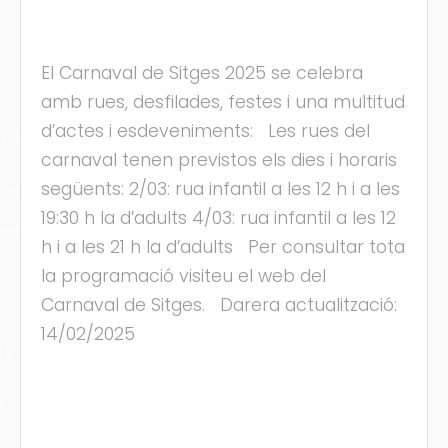
El Carnaval de Sitges 2025 se celebra
amb rues, desfilades, festes i una multitud
d’actes i esdeveniments: Les rues del
cles
carnaval tenen previstos els dies i horaris
següents: 2/03: rua infantil a les 12 h i a les
les
19:30 h la d’adults 4/03: rua infantil a les 12
ies
h i a les 21 h la d’adults Per consultar tota
la programació visiteu el web del
Carnaval de Sitges. Darera actualització:
14/02/2025
ts
s