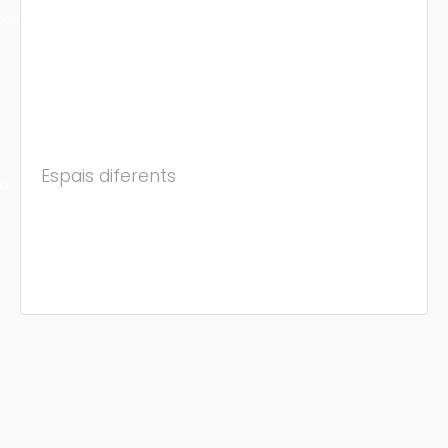
ons
Espais diferents
ra