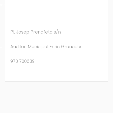
ons
Pl. Josep Prenafeta s/n
Auditori Municipal Enric Granados
ra
973 700639