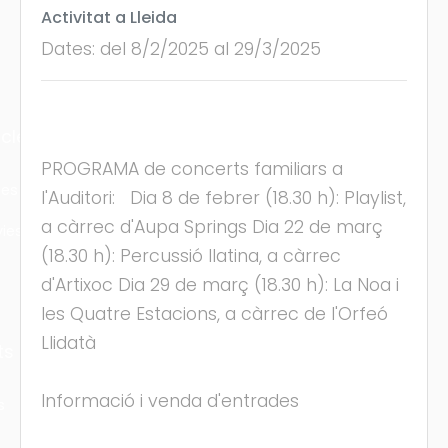
Activitat a Lleida
Dates: del 8/2/2025 al 29/3/2025
cles
PROGRAMA de concerts familiars a
les
l'Auditori: Dia 8 de febrer (18.30 h): Playlist,
a càrrec d'Aupa Springs Dia 22 de març
ies
(18.30 h): Percussió llatina, a càrrec
d'Artixoc Dia 29 de març (18.30 h): La Noa i
les Quatre Estacions, a càrrec de l'Orfeó
Llidatà
ts
Informació i venda d'entrades
s