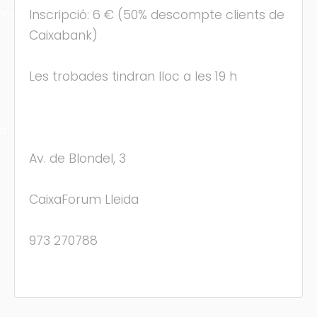
ons
Inscripció: 6 € (50% descompte clients de
Caixabank)
Les trobades tindran lloc a les 19 h
ra
Av. de Blondel, 3
CaixaForum Lleida
973 270788