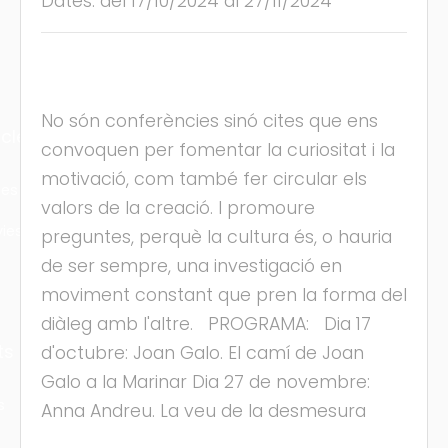
Dates: del 17/10/2024 al 27/11/2024
No són conferències sinó cites que ens
cles
convoquen per fomentar la curiositat i la
motivació, com també fer circular els
les
valors de la creació. I promoure
ies
preguntes, perquè la cultura és, o hauria
de ser sempre, una investigació en
moviment constant que pren la forma del
diàleg amb l'altre. PROGRAMA: Dia 17
ts
d'octubre: Joan Galo. El camí de Joan
Galo a la Marinar Dia 27 de novembre:
s
Anna Andreu. La veu de la desmesura