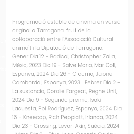
Programació estable de cinema en versió
original a Tarragona, fruit de la
col·laboració entre l'Associació Cultural
cles
anima't i la Diputació de Tarragona.
Gener Dia 12 - Radical, Christopher Zalla,
les
Mèxic, 2023 Dia 19 - Salve Maria, Mar Coll,
ies
Espanya, 2024 Dia 26 - O corno, Jaione
Cambordal, Espanya, 2023 Febrer Dia 2 -
La sustancia, Coralie Fargeat, Regne Unit,
2024 Dia 9 - Segundo premio, Isaki
ts
Lacuesta, Pol Rodríguez, Espanya, 2024 Dia
16 - Kneecap, Rich Peppiatt, Irlanda, 2024
s
Dia 23 - Crossing, Levan Akin, Suècia, 2024