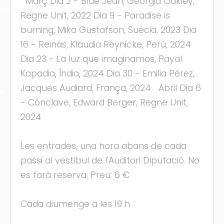
Març Dia 2 - Blue Jean, Georgia Oakley,
ons
Regne Unit, 2022 Dia 9 - Paradise is
burning, Mika Gustafson, Suècia, 2023 Dia
16 - Reinas, Klaudia Reynicke, Perú, 2024
Dia 23 - La luz que imaginamos, Payal
Kapadia, Índia, 2024 Dia 30 - Emilia Pérez,
Jacques Audiard, França, 2024 Abril Dia 6
ra
- Cónclave, Edward Berger, Regne Unit,
2024
Les entrades, una hora abans de cada
passi al vestíbul de l'Auditori Diputació. No
es farà reserva. Preu: 6 €
Cada diumenge a les 19 h