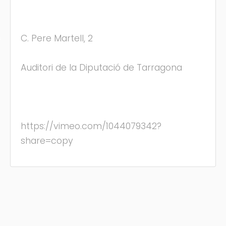
C. Pere Martell, 2
s
Auditori de la Diputació de Tarragona
https://vimeo.com/1044079342?
share=copy
(C) Festamajor.biz
|
Oposiciones
|
Cita Previa
|