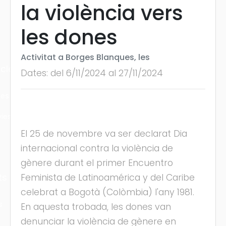
la violència vers
les dones
Activitat a Borges Blanques, les
cles
Dates: del 6/11/2024 al 27/11/2024
les
ies
El 25 de novembre va ser declarat Dia
internacional contra la violència de
gènere durant el primer Encuentro
ts
Feminista de Latinoamérica y del Caribe
celebrat a Bogotà (Colòmbia) l'any 1981.
s
En aquesta trobada, les dones van
denunciar la violència de gènere en