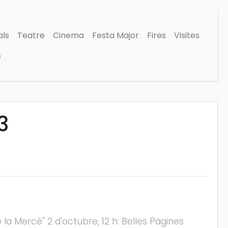
als
Teatre
Cinema
Festa Major
Fires
Visites
s
3
a Mercè" 2 d'octubre, 12 h: Belles Pàgines