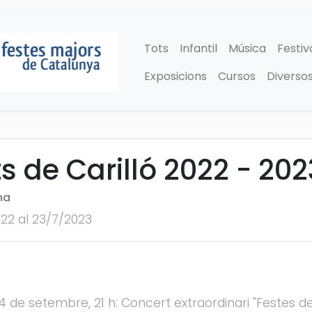
Tots
Infantil
Música
Festiv
Exposicions
Cursos
Diverso
s de Carilló 2022 - 202
na
022 al 23/7/2023
 setembre, 21 h: Concert extraordinari "Festes de l