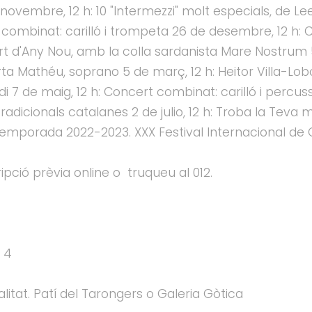
novembre, 12 h: 10 "Intermezzi" molt especials, de Le
t combinat: carilló i trompeta 26 de desembre, 12 h: 
rt d'Any Nou, amb la colla sardanista Mare Nostrum 5 
 Mathéu, soprano 5 de març, 12 h: Heitor Villa-Lobos
di 7 de maig, 12 h: Concert combinat: carilló i percu
tradicionals catalanes 2 de julio, 12 h: Troba la Teva
 temporada 2022-2023. XXX Festival Internacional de 
ripció prèvia online o truqueu al 012.
 4
litat. Patí del Tarongers o Galeria Gòtica