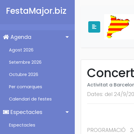
FestaMajor.biz
Agenda
Agost 2026
Setembre 2026
Concert
Octubre 2026
Activitat a Barcelo
Per comarques
Dates: del 24/9/2
Calendari de festes
Espectacles
Espectacles
PROGRAMACIÓ 24 de