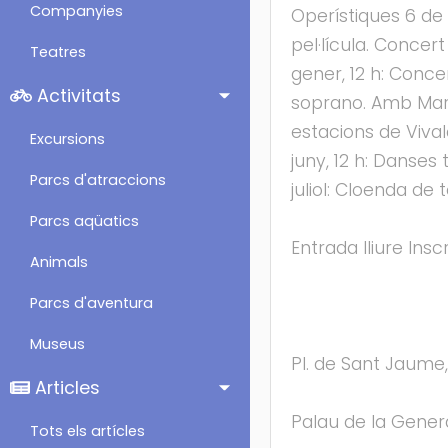
Companyies
Operístiques 6 de 
pel·lícula. Concer
Teatres
gener, 12 h: Conce
Activitats
soprano. Amb Marta
estacions de Vival
Excursions
juny, 12 h: Danses 
Parcs d'atraccions
juliol: Cloenda de
Parcs aqüatics
Entrada lliure Insc
Animals
Parcs d'aventura
Museus
Pl. de Sant Jaume,
Articles
Palau de la Genera
Tots els artícles