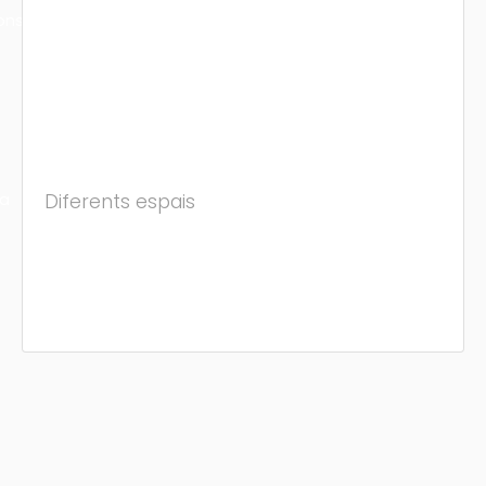
ons
ra
Diferents espais