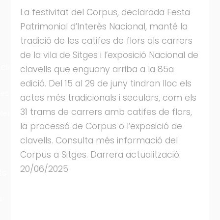
La festivitat del Corpus, declarada Festa
Patrimonial d’Interès Nacional, manté la
tradició de les catifes de flors als carrers
de la vila de Sitges i l’exposició Nacional de
cles
clavells que enguany arriba a la 85a
edició. Del 15 al 29 de juny tindran lloc els
les
actes més tradicionals i seculars, com els
31 trams de carrers amb catifes de flors,
ies
la processó de Corpus o l’exposició de
clavells. Consulta més informació del
Corpus a Sitges. Darrera actualització:
20/06/2025
ts
s