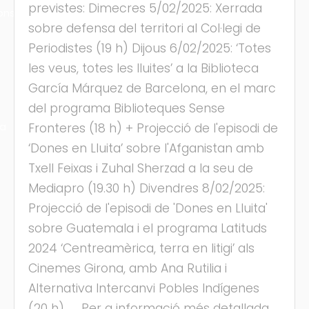
previstes: Dimecres 5/02/2025: Xerrada
ons
sobre defensa del territori al Col·legi de
Periodistes (19 h) Dijous 6/02/2025: ‘Totes
les veus, totes les lluites’ a la Biblioteca
García Márquez de Barcelona, en el marc
del programa Biblioteques Sense
ra
Fronteres (18 h) + Projecció de l'episodi de
‘Dones en Lluita’ sobre l'Afganistan amb
Txell Feixas i Zuhal Sherzad a la seu de
Mediapro (19.30 h) Divendres 8/02/2025:
Projecció de l'episodi de 'Dones en Lluita'
sobre Guatemala i el programa Latituds
2024 ‘Centreamèrica, terra en litigi’ als
Cinemes Girona, amb Ana Rutilia i
Alternativa Intercanvi Pobles Indígenes
(20 h) Per a informació més detallada