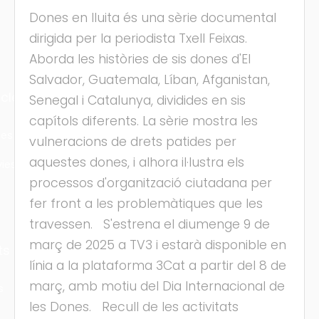
Dones en lluita és una sèrie documental
dirigida per la periodista Txell Feixas.
Aborda les històries de sis dones d'El
Salvador, Guatemala, Líban, Afganistan,
cles
Senegal i Catalunya, dividides en sis
capítols diferents. La sèrie mostra les
les
vulneracions de drets patides per
aquestes dones, i alhora il·lustra els
ies
processos d'organització ciutadana per
fer front a les problemàtiques que les
travessen. S'estrena el diumenge 9 de
març de 2025 a TV3 i estarà disponible en
ts
línia a la plataforma 3Cat a partir del 8 de
març, amb motiu del Dia Internacional de
s
les Dones. Recull de les activitats