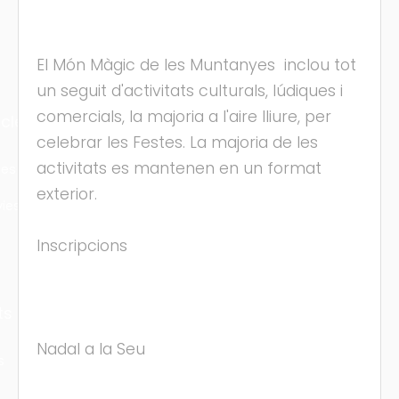
El Món Màgic de les Muntanyes inclou tot
un seguit d'activitats culturals, lúdiques i
comercials, la majoria a l'aire lliure, per
cles
celebrar les Festes. La majoria de les
activitats es mantenen en un format
les
exterior.
ies
Inscripcions
ts
Nadal a la Seu
s