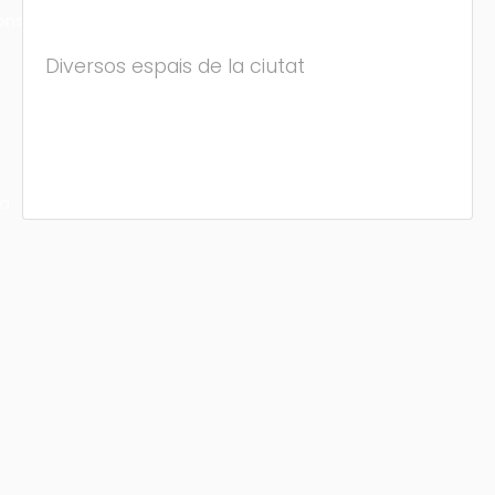
ons
Diversos espais de la ciutat
ra