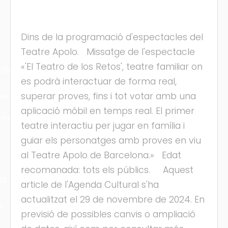
Dins de la programació d'espectacles del
Teatre Apolo. Missatge de l'espectacle
«'El Teatro de los Retos', teatre familiar on
cles
es podrà interactuar de forma real,
superar proves, fins i tot votar amb una
les
aplicació mòbil en temps real. El primer
ies
teatre interactiu per jugar en família i
guiar els personatges amb proves en viu
al Teatre Apolo de Barcelona.» Edat
recomanada: tots els públics. Aquest
ts
article de l'Agenda Cultural s'ha
actualitzat el 29 de novembre de 2024. En
s
previsió de possibles canvis o ampliació