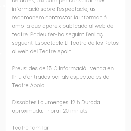
de dates, així com per consultar més
ons
informació sobre l'espectacle, us
recomanem contrastar la informació
amb la que apareix publicada al web del
teatre. Podeu fer-ho seguint l'enllaç
següent: Espectacle El Teatro de los Retos
al web del Teatre Apolo
ra
Preus: des de 15 € Informació i venda en
línia d'entrades per als espectacles del
Teatre Apolo
Dissabtes i diumenges: 12 h Durada
aproximada: 1 hora i 20 minuts
Teatre familiar