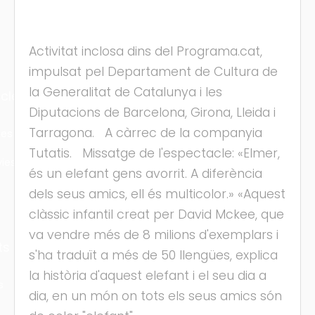
Activitat inclosa dins del Programa.cat,
impulsat pel Departament de Cultura de
la Generalitat de Catalunya i les
cles
Diputacions de Barcelona, Girona, Lleida i
Tarragona. A càrrec de la companyia
les
Tutatis. Missatge de l'espectacle: «Elmer,
ies
és un elefant gens avorrit. A diferència
dels seus amics, ell és multicolor.» «Aquest
clàssic infantil creat per David Mckee, que
va vendre més de 8 milions d'exemplars i
ts
s'ha traduït a més de 50 llengües, explica
la història d'aquest elefant i el seu dia a
s
dia, en un món on tots els seus amics són