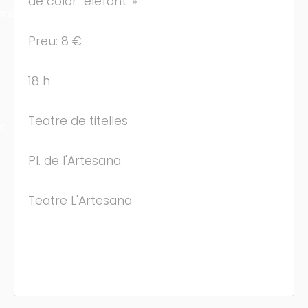
de color "elefant".»
ons
Preu: 8 €
18 h
Teatre de titelles
ra
Pl. de l'Artesana
Teatre L'Artesana