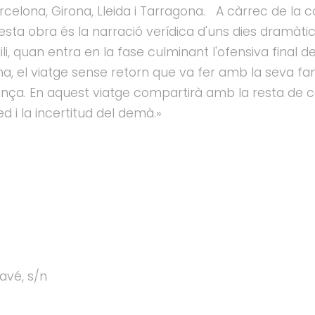
rcelona, Girona, Lleida i Tarragona. A càrrec de la
sta obra és la narració verídica d'uns dies dramàtics v
gili, quan entra en la fase culminant l'ofensiva final d
, el viatge sense retorn que va fer amb la seva famíl
rança. En aquest viatge compartirà amb la resta de ca
fred i la incertitud del demà.»
avé, s/n