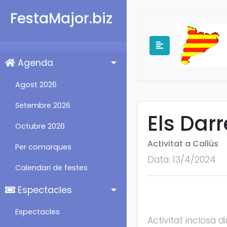
FestaMajor.biz
Agenda
Agost 2026
Setembre 2026
Els Dar
Octubre 2026
Activitat a Callús
Per comarques
Data: 13/4/2024
Calendari de festes
Espectacles
Espectacles
Activitat inclosa 