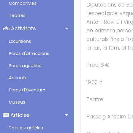
Companyies
Diputacions de Ba
l'espectacle: «Aque
Teatres
Antoni Rovira i Vir
Activitats
en primera persona
culturals fins a F
Excursions
la llar, la fam, el 
Parcs d'atraccions
Preu: 6 €
Parcs aqüatics
Animals
19.30 h
Parcs d'aventura
Teatre
Museus
Articles
Passeig Anselm Cl
Tots els artícles