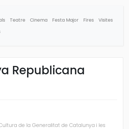
als
Teatre
Cinema
Festa Major
Fires
Visites
s
nya Republicana
ultura de la Generalitat de Catalunya i les