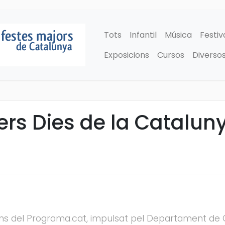
Tots
Infantil
Música
Festiv
Exposicions
Cursos
Diverso
rers Dies de la Catalu
dins del Programa.cat, impulsat pel Departament de C