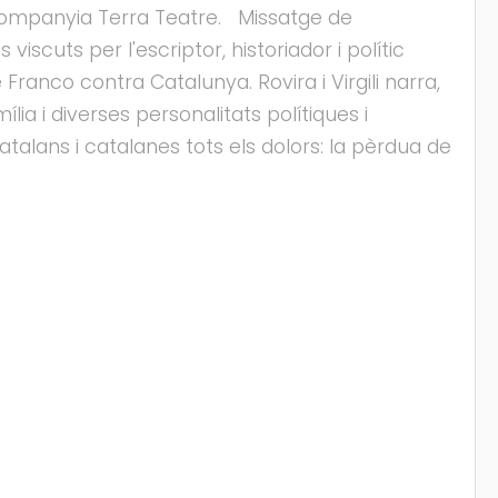
 companyia Terra Teatre. Missatge de
iscuts per l'escriptor, historiador i polític
e Franco contra Catalunya. Rovira i Virgili narra,
ia i diverses personalitats polítiques i
talans i catalanes tots els dolors: la pèrdua de