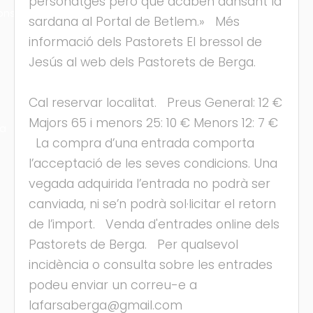
personatges però que acaben dansant la
ons
sardana al Portal de Betlem.» Més
informació dels Pastorets El bressol de
Jesús al web dels Pastorets de Berga.
Cal reservar localitat. Preus General: 12 €
Majors 65 i menors 25: 10 € Menors 12: 7 €
ra
La compra d’una entrada comporta
l’acceptació de les seves condicions. Una
vegada adquirida l’entrada no podrà ser
canviada, ni se’n podrà sol·licitar el retorn
de l’import. Venda d'entrades online dels
Pastorets de Berga. Per qualsevol
incidència o consulta sobre les entrades
podeu enviar un correu-e a
lafarsaberga@gmail.com