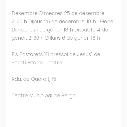
Desembre Dimecres 25 de desembre:
21.30 h Dijous 26 de desembre: 18 h Gener
s
Dimecres 1 de gener: 18 h Dissabte 4 de
gener: 21.30 h Dilluns 6 de gener: 18 h
Els Pastorets 'El bressol de Jesús', de
Serafí Pitarra. Teatre
Rda. de Queralt, 15
Teatre Municipal de Berga