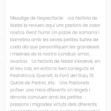
Missatge de l'espectacle: «La història de
Nadal la reviuen aquí uns pastors de casa
nostra. Gent humil. Un poble de samarra i
cles
barretina amb les seves petites lluites de
cada dia que personifiquen les grandeses
les
i misèries de la nostra condició: amor,
ies
avarícia. La història de Nadal s'esdevé, en
el seu cas, en entorns ben coneguts: el
Pedraforca, Queralt, la Font del Guiu, St.
Quirze de Pedret, etc. Uns Pastorets
ts
potser una mica diferents on àngels i
dimonis conviuen amb les petites
s
passions i migrades virtuts dels diferents