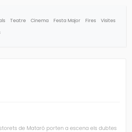
als
Teatre
Cinema
Festa Major
Fires
Visites
s
Pastorets de Mataró porten a escena els dubtes