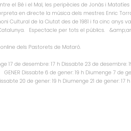
entre el Bé i el Mal, les peripècies de Jonàs i Matatíes
rpreta en directe la música dels mestres Enric Torra, 
ni Cultural de la Ciutat des de 1981 i fa cinc anys 
 Catalunya. Espectacle per tots el públics. &amp;
online dels Pastorets de Mataró.
 17 de desembre: 17 h Dissabte 23 de desembre: 19
 GENER Dissabte 6 de gener: 19 h Diumenge 7 de gen
 Dissabte 20 de gener: 19 h Diumenge 21 de gener: 1