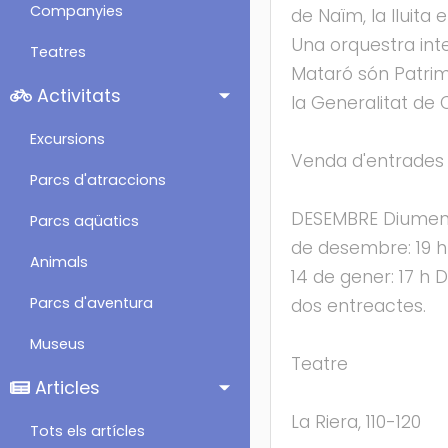
Companyies
de Naïm, la lluita 
Una orquestra inte
Teatres
Mataró són Patrimo
Activitats
la Generalitat de
Excursions
Venda d'entrades 
Parcs d'atraccions
DESEMBRE Diumenge
Parcs aqüatics
de desembre: 19 h
Animals
14 de gener: 17 h
Parcs d'aventura
dos entreactes.
Museus
Teatre
Articles
La Riera, 110-120
Tots els artícles