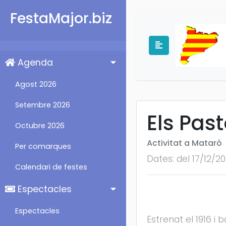
FestaMajor.biz
Agenda
Agost 2026
Setembre 2026
Els Pas
Octubre 2026
Activitat a Mataró
Per comarques
Dates: del 17/12/20
Calendari de festes
Espectacles
Espectacles
Estrenat el 1916 i