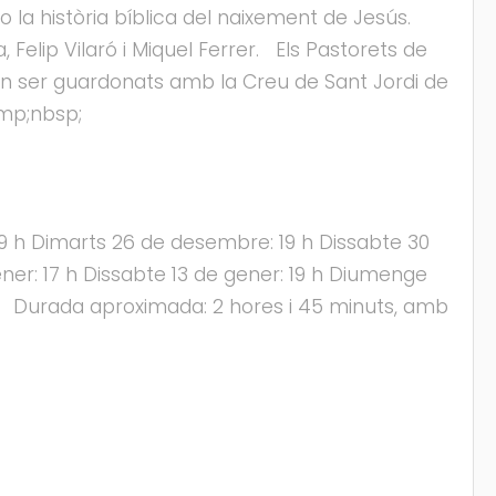
 o la història bíblica del naixement de Jesús.
Felip Vilaró i Miquel Ferrer. Els Pastorets de
van ser guardonats amb la Creu de Sant Jordi de
amp;nbsp;
 h Dimarts 26 de desembre: 19 h Dissabte 30
er: 17 h Dissabte 13 de gener: 19 h Diumenge
7 h Durada aproximada: 2 hores i 45 minuts, amb