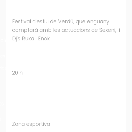
Festival d'estiu de Verdú, que enguany
comptarà amb les actuacions de Sexeni, i
Dj's Ruka i Enok.
cles
les
ies
20 h
ts
s
Zona esportiva