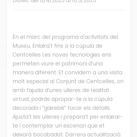
Dates: del 6/4/2025 al 11/5/2025
En el marc del programa d'activitats del
cles
Museu. Enlaira't fins a la cúpula de
Centcelles Les noves tecnologies ens
les
permeten viure el patrimoni d’una
ies
manera diferent. Et convidem a una visita
molt especial al Conjunt de Centcelles, on
amb l’ajuda d’unes ulleres de realitat
virtual, podràs apropar-te a la cúpula
ts
decorada i “gairebé” tocar els detalls.
Ajusta’t les ulleres i prepara’t per enlairar-
s
te i contemplar un escenari que et
deixarà bocabadat. Darrera actualització: