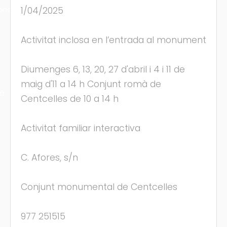
ons
1/04/2025
Activitat inclosa en l’entrada al monument
Diumenges 6, 13, 20, 27 d'abril i 4 i 11 de
maig d'11 a 14 h Conjunt romà de
ra
Centcelles de 10 a 14 h
Activitat familiar interactiva
C. Afores, s/n
Conjunt monumental de Centcelles
977 251515