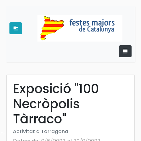
Exposició "100
e
Necròpolis
Tàrraco"
Activitat a Tarragona
es