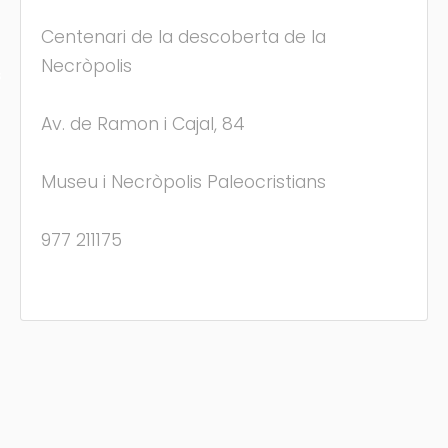
Centenari de la descoberta de la
Necròpolis
s
Av. de Ramon i Cajal, 84
Museu i Necròpolis Paleocristians
977 211175
(C) Festamajor.biz
|
Oposiciones
|
Cita Previa
|