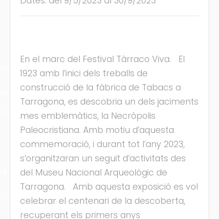
Dates: del 9/5/2023 al 30/9/2023
En el marc del Festival Tàrraco Viva. El
cles
1923 amb l’inici dels treballs de
construcció de la fàbrica de Tabacs a
les
Tarragona, es descobria un dels jaciments
ies
mes emblemàtics, la Necròpolis
Paleocristiana. Amb motiu d’aquesta
commemoració, i durant tot l’any 2023,
s’organitzaran un seguit d’activitats des
ts
del Museu Nacional Arqueològic de
Tarragona. Amb aquesta exposició es vol
s
celebrar el centenari de la descoberta,
recuperant els primers anys