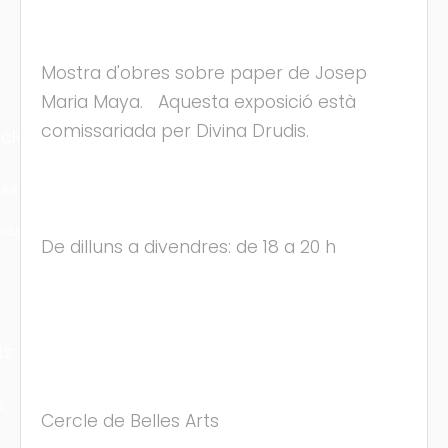
Mostra d'obres sobre paper de Josep
Maria Maya. Aquesta exposició està
comissariada per Divina Drudis.
cles
les
ies
De dilluns a divendres: de 18 a 20 h
ts
s
Cercle de Belles Arts