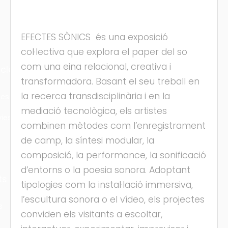
EFECTES SÒNICS és una exposició
col·lectiva que explora el paper del so
com una eina relacional, creativa i
cles
transformadora. Basant el seu treball en
la recerca transdisciplinària i en la
les
mediació tecnològica, els artistes
ies
combinen mètodes com l’enregistrament
de camp, la síntesi modular, la
composició, la performance, la sonificació
d’entorns o la poesia sonora. Adoptant
ts
tipologies com la instal·lació immersiva,
l’escultura sonora o el vídeo, els projectes
s
conviden els visitants a escoltar,