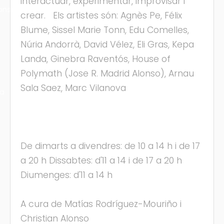
interactuar, experimentar, improvisar i
ons
crear. Els artistes són: Agnès Pe, Félix
Blume, Sissel Marie Tonn, Edu Comelles,
Núria Andorrà, David Vélez, Eli Gras, Kepa
Landa, Ginebra Raventós, House of
Polymath (Jose R. Madrid Alonso), Arnau
Sala Saez, Marc Vilanova
ra
De dimarts a divendres: de 10 a 14 h i de 17
a 20 h Dissabtes: d'11 a 14 i de 17 a 20 h
Diumenges: d'11 a 14 h
A cura de Matías Rodríguez-Mouriño i
Christian Alonso