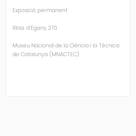
Exposició permanent
Rbla. d'Egara, 270
Museu Nacional de la Ciència i la Tècnica
de Catalunya (MNACTEC)
(C) Festamajor.biz
|
Oposiciones
|
Cita Previa
|