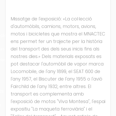
Missatge de l'exposició: «La col·lecció
d'automòbils, camions, motors, avions,
motos i bicicletes que mostra el MNACTEC
cles
ens permet fer un trajecte per la història
del transport des dels seus inicis fins als
les
nostres dies.» Dels materials exposats es
ies
pot destacar l'automòbil de vapor marca
Locomobile, de l'any 1899, el SEAT 600 de
l'any 1957, el Biscuter de l'any 1955 o l'avió
Fairchild de l'any 1932, entre altres. El
ts
transport es complementa amb
l'exposició de motos "Viva Montesa", l'espai
s
expositiu "La maqueta ferroviària" i el