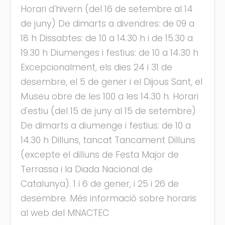
Horari d'hivern (del 16 de setembre al 14
de juny) De dimarts a divendres: de 09 a
18 h Dissabtes: de 10 a 14.30 h i de 15.30 a
s
19.30 h Diumenges i festius: de 10 a 14.30 h
Excepcionalment, els dies 24 i 31 de
desembre, el 5 de gener i el Dijous Sant, el
Museu obre de les 100 a les 14.30 h. Horari
d'estiu (del 15 de juny al 15 de setembre)
De dimarts a diumenge i festius: de 10 a
14.30 h Dilluns, tancat Tancament Dilluns
(excepte el dilluns de Festa Major de
Terrassa i la Diada Nacional de
Catalunya). 1 i 6 de gener, i 25 i 26 de
desembre. Més informació sobre horaris
al web del MNACTEC