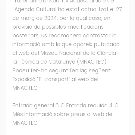
"Taller del transport".» Aquest article de
ons
l'Agenda Cultural ha estat actualitzat el 27
de març de 2024, per la qual cosa, en
previsió de possibles modificacions
posteriors, us recomanem contrastar la
informació amb la que apareix publicada
al web del Museu Nacional de la Ciència i
ra
la Tècnica de Catalunya (MNACTEC).
Podeu fer-ho seguint l'enllaç següent:
Exposició "El transport" al web del
MNACTEC
Entrada general 6 € Entrada reduïda 4 €
Més informació sobre preus al web del
MNACTEC