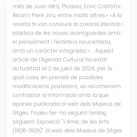
ons
més de Joan Miró, Picasso, Enric Cristòfor
Ricart i Pere Jou, entre molts altres.» «A la
revista hi van conviure la creació literària i
plàstica de les noves avantguardes amb
el pensament i l’estètica noucentista,
amb un caràcter integrador.» Aquest
ra
article de l'Agenda Cultural ha estat
actualitzat el 2 de juliol de 2024, per la
qual cosa, en previsió de possibles
modificacions posteriors, us recomanem
contrastar la informació amb la que
apareix publicada al web dels Museus de
Sitges. Podeu fer-ho seguint l'enllaç
següent: Exposició "L’Amic de les Arts
(1926-1929)" al web dels Museus de Sitges