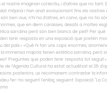
el nostre imaginari col·lectiu, i d’altres que no tant
edat mitjana i han anat evolucionant fins els nostres d
etó són ben vius; n’hi ha d’altres, en canvi, que no ho
normes, que en diem carasses, desats a moltes esg
ètica sarraïna però són ben blancs de pell? Per què
en tenir resposta en una exposició que pretén most
u del país.» «Què hi fan uns caps enormes, anomena
la immensa majoria tenen estètica sarraïna, però s
s? Preguntes que poden tenir resposta tot seguit.».» E
le de l'Agenda Cultural ha estat actualitzat el 26 d'a
acions posteriors, us recomanem contrastar la info
eu fer-ho seguint l'enllaç següent: Exposició "La Car
elona