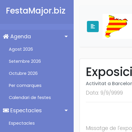
FestaMajor.biz
Agenda
Agost 2026
Setembre 2026
Exposici
Octubre 2026
Activitat a Barcelo
Per comarques
Data: 9/9/9999
Calendari de festes
Espectacles
Espectacles
Missatge de l'exp