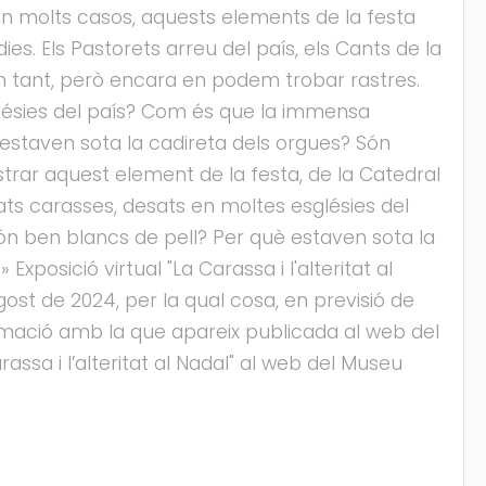
. En molts casos, aquests elements de la festa
ies. Els Pastorets arreu del país, els Cants de la
 són tant, però encara en podem trobar rastres.
lésies del país? Com és que la immensa
 estaven sota la cadireta dels orgues? Són
rar aquest element de la festa, de la Catedral
ts carasses, desats en moltes esglésies del
ón ben blancs de pell? Per què estaven sota la
xposició virtual "La Carassa i l'alteritat al
gost de 2024, per la qual cosa, en previsió de
rmació amb la que apareix publicada al web del
assa i l’alteritat al Nadal" al web del Museu