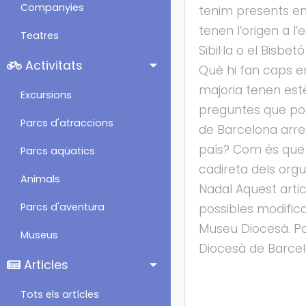
Companyies
tenim presents en 
tenen l’origen a l’
Teatres
Sibil·la o el Bisb
Activitats
Què hi fan caps e
majoria tenen est
Excursions
preguntes que pod
Parcs d'atraccions
de Barcelona arre
país? Com és que 
Parcs aqüatics
cadireta dels orgue
Animals
Nadal Aquest artic
Parcs d'aventura
possibles modific
Museu Diocesà. Pod
Museus
Diocesà de Barc
Articles
Tots els artícles