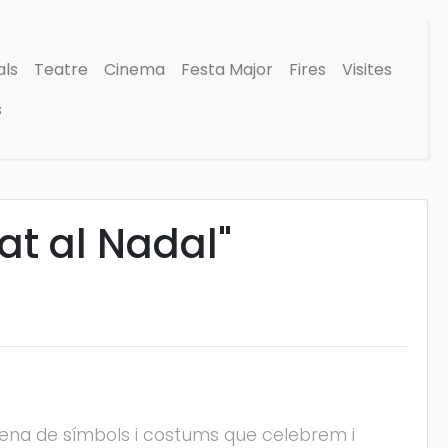
als
Teatre
Cinema
Festa Major
Fires
Visites
s
tat al Nadal"
plena de símbols i costums que celebrem i