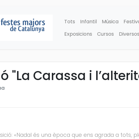
Tots
Infantil
Música
Festiv
Exposicions
Cursos
Diverso
ó "La Carassa i l’alteri
na
osició: «Nadal és una època que ens agrada a tots, 