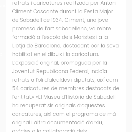
retrats i caricatures realitzada per Antoni
ons
Climent Cascante durant la Festa Major
de Sabadell de 1934. Climent, una jove
promesa de l’art sabadellenc, va rebre
formació a l’escola dels Maristes i a la
Llotja de Barcelona, destacant per la seva
habilitat en el dibuix i la caricatura.
ra
L’exposició original, promoguda per la
Joventut Republicana Federal, incloïa
retrats a l’oli d’alcaldes i diputats, així com
54 caricatures de membres destacats de
l’entitat.» «El Museu d’Història de Sabadell
ha recuperat sis originals d’aquestes
caricatures, així com el programa de mà
original i altra documentació d’arxiu,
gràcies a la col·laboració dels