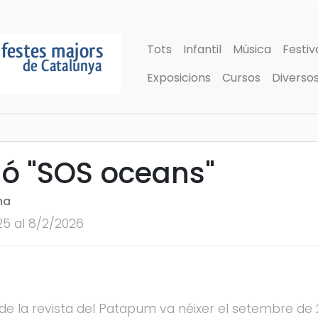
Tots
Infantil
Música
Festiv
Exposicions
Cursos
Diverso
ió "SOS oceans"
na
25 al 8/2/2026
de la revista del Patapum va néixer el setembre de 