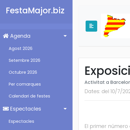
FestaMajor.biz
Agenda
Agost 2026
Setembre 2026
Exposic
Octubre 2026
Activitat a Barcelo
Per comarques
Dates: del 10/7/20
Calendari de festes
Espectacles
Espectacles
El primer número 