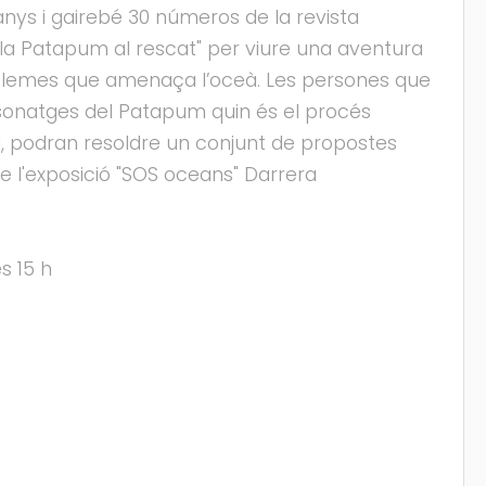
nys i gairebé 30 números de la revista
la Patapum al rescat" per viure una aventura
oblemes que amenaça l’oceà. Les persones que
personatges del Patapum quin és el procés
sta, podran resoldre un conjunt de propostes
e l'exposició "SOS oceans" Darrera
s 15 h