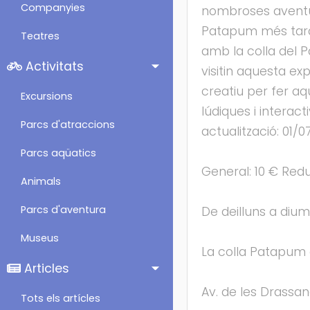
Companyies
nombroses aventur
Patapum més tard,
Teatres
amb la colla del 
Activitats
visitin aquesta ex
creatiu per fer aq
Excursions
lúdiques i interac
Parcs d'atraccions
actualització: 01/
Parcs aqüatics
General: 10 € Redu
Animals
Parcs d'aventura
De deilluns a dium
Museus
La colla Patapum 
Articles
Av. de les Drassan
Tots els artícles