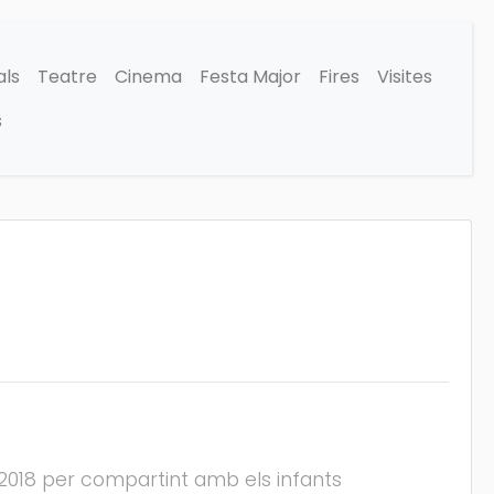
als
Teatre
Cinema
Festa Major
Fires
Visites
s
2018 per compartint amb els infants