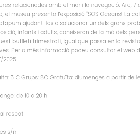
es relacionades amb el mar i la navegació. Ara, 7 a
 el museu presenta l’exposició "SOS Oceans! La col
Patapum ajudant-los a solucionar un dels grans pr
posició, infants i adults, coneixeran de la mà dels 
uest butlletí trimestral i, igual que passa en la revi
tives. Per a més informació podeu consultar el web d
07/2025
ïta: 5 € Grups: 8€ Gratuïta: diumenges a partir de le
enge: de 10 a 20 h
al rescat
es s/n