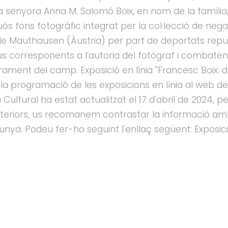
a senyora Anna M. Salomó Boix, en nom de la família
s fons fotogràfic integrat per la col·lecció de negat
e Mauthausen (Àustria) per part de deportats repu
ius corresponents a l’autoria del fotògraf i combaten
erament del camp. Exposició en línia "Francesc Boix
la programació de les exposicions en línia al web d
 Cultural ha estat actualitzat el 17 d'abril de 2024, p
teriors, us recomanem contrastar la informació am
lunya. Podeu fer-ho seguint l'enllaç següent: Exposici