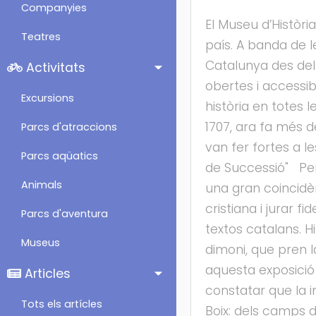
Companyies
El Museu d’Històri
Teatres
país. A banda de l
Catalunya des del
Activitats
obertes i accessibl
Excursions
història en totes 
1707, ara fa més d
Parcs d'atraccions
van fer fortes a l
Parcs aqüatics
de Successió" Per
Animals
una gran coincidènc
cristiana i jurar f
Parcs d'aventura
textos catalans. H
Museus
dimoni, que pren l
aquesta exposició 
Articles
constatar que la 
Tots els artícles
Boix: dels camps d