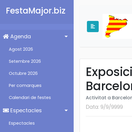
FestaMajor.biz
Agenda
Agost 2026
Setembre 2026
Exposici
Octubre 2026
Barcel
Per comarques
Activitat a Barcelo
Calendari de festes
Data: 9/9/9999
Espectacles
Espectacles