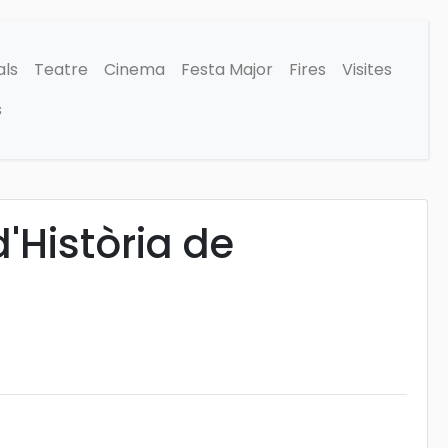
als
Teatre
Cinema
Festa Major
Fires
Visites
s
'Història de