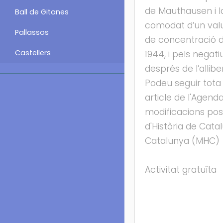
de Mauthausen i l
Ball de Gitanes
comodat d’un valuó
Pallassos
de concentració d
Castellers
1944, i pels negat
després de l’allib
Podeu seguir tota 
article de l'Agenda
modificacions pos
d'Història de Cata
Catalunya (MHC)
Activitat gratuïta