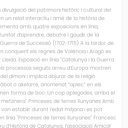
ivulgació del patrimoni històric i cultural del
un relat interactiu i amè de la història de
ementa amb quatre exposicions en línia,
rtunitat d’aprendre, debatre i gaudir de la
la Guerra de Successió (1702-1715) A la tardor de
n conquerit els regnes de València i Aragó es
eida. Exposició en línia "Catalunya i la Guerra
 els processos seguits arreu d’Europa mostren
el dimoni i implica abjurar de la religió
al sàbat o akelarre, anomenat “aplec” en els
renen forma de boc. Un cop aplegades, arriba el
 i metzinera" Princeses de terres llunyanes Amb
van establir durant l’edat mitjana i es pot
 línia "Princeses de terres llunyanes" Francesc
u d’Història de Catalunya, l’associació Amical