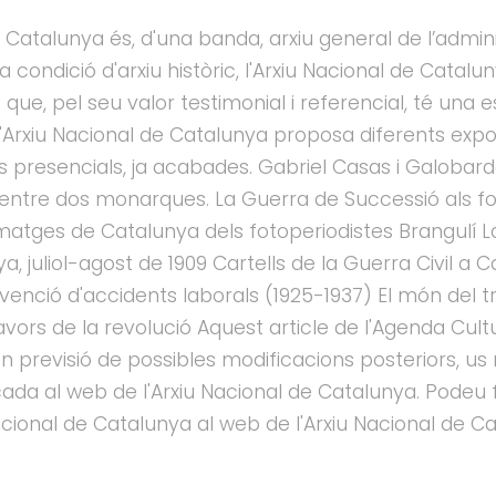
 Catalunya és, d'una banda, arxiu general de l’administ
va condició d'arxiu històric, l'Arxiu Nacional de Cat
 que, pel seu valor testimonial i referencial, té una 
 L'Arxiu Nacional de Catalunya proposa diferents exp
ns presencials, ja acabades. Gabriel Casas i Galoba
s entre dos monarques. La Guerra de Successió als f
imatges de Catalunya dels fotoperiodistes Brangulí 
, juliol-agost de 1909 Cartells de la Guerra Civil a C
venció d'accidents laborals (1925-1937) El món del tr
lavors de la revolució Aquest article de l'Agenda Cult
 en previsió de possibles modificacions posteriors,
ada al web de l'Arxiu Nacional de Catalunya. Podeu f
 Nacional de Catalunya al web de l'Arxiu Nacional de C