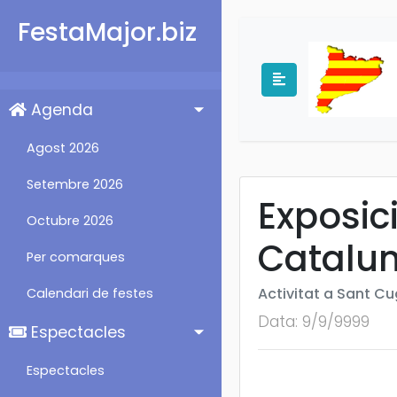
FestaMajor.biz
Agenda
Agost 2026
Setembre 2026
Exposici
Octubre 2026
Catalu
Per comarques
Activitat a Sant Cu
Calendari de festes
Data: 9/9/9999
Espectacles
Espectacles