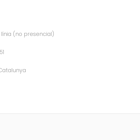
n línia (no presencial)
51
 Catalunya