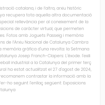
ració catalana, i de l’altra, arxiu històric
alunya recupera tota aquella altra documentació
especial rellevància per al coneixement de la
osicions de caràcter virtual, que permeten
rdes. Fotos amb Joguets Passeig i memòria
ons de l’Arxiu Nacional de Catalunya Cambra
La memòria gràfica d'una revolta: la Setmana
atalunya Josep Franch-Clapers: L'èxode. l'exili
eball industrial a la Catalunya del primer terç
ural ha estat actualitzat el 27 d'agost de 2024,
 us recomanem contrastar la informació amb la
er-ho seguint l'enllaç següent: Exposicions
atalunya