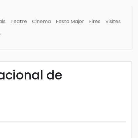
als
Teatre
Cinema
Festa Major
Fires
Visites
s
Nacional de