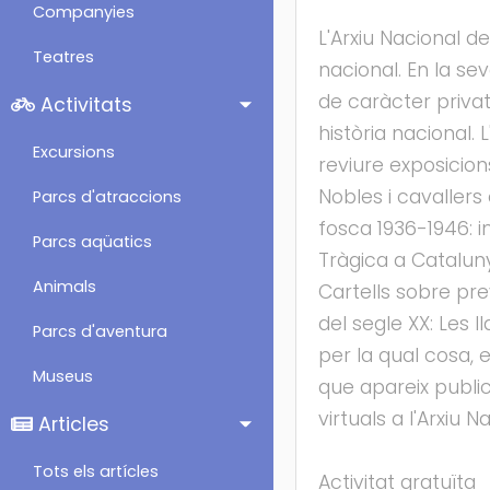
Companyies
L'Arxiu Nacional de
Teatres
nacional. En la se
de caràcter privat
Activitats
història nacional.
Excursions
reviure exposicio
Nobles i cavaller
Parcs d'atraccions
fosca 1936-1946: 
Parcs aqüatics
Tràgica a Catalunya
Animals
Cartells sobre pre
del segle XX: Les l
Parcs d'aventura
per la qual cosa,
Museus
que apareix public
virtuals a l'Arxiu
Articles
Tots els artícles
Activitat gratuïta