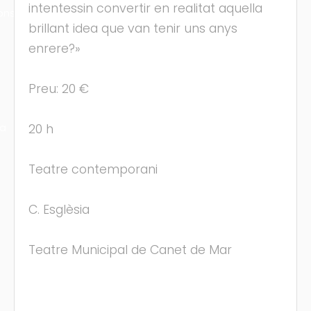
intentessin convertir en realitat aquella
ons
brillant idea que van tenir uns anys
enrere?»
Preu: 20 €
ra
20 h
Teatre contemporani
C. Esglèsia
Teatre Municipal de Canet de Mar