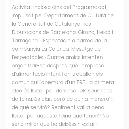
Activitat inclosa dins del Programa.cat,
impulsat pel Departament de Cultura de
la Generalitat de Catalunya i les
Diputacions de Barcelona, Girona, Lleida i
cles
Tarragona. Espectacle a càrrec de la
companyia La Calòrica. Missatge de
les
l'espectacle: «Quatre amics intenten
organitzar-se després que l'empresa
ies
d'alimentació infantil on treballen els
comuniqui l'obertura d'un ERE. La primera
idea és lluitar per defensar els seus llocs
de feina, és clar, però de quina manera? I
ts
de què servirà? Realment val la pena
lluitar per aquesta feina que tenen? No
s
seria millor que ho deixéssin estar i