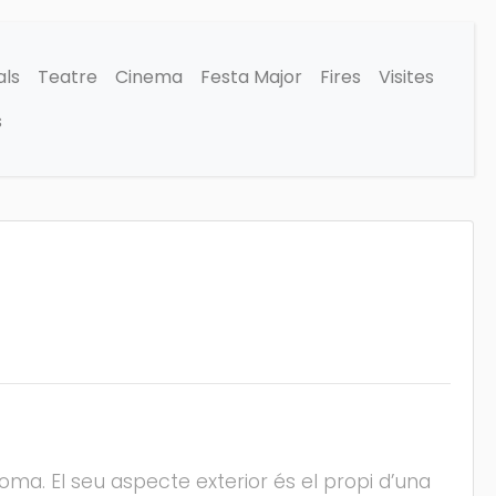
als
Teatre
Cinema
Festa Major
Fires
Visites
s
loma. El seu aspecte exterior és el propi d’una