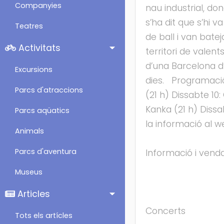
Companyies
nau industrial, d
s’ha dit que s’hi
Teatres
de ball i van bat
Activitats
territori de valen
d’una Barcelona d’a
Excursions
dies. Programació 
Parcs d'atraccions
(21 h) Dissabte 10
Kanka (21 h) Dissa
Parcs aqüatics
la informació al 
Animals
Parcs d'aventura
Informació i venda 
Museus
Articles
Concerts
Tots els artícles