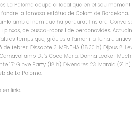
oncs La Paloma ocupa el local que en el seu moment
 va fondre la famosa estàtua de Colom de Barcelona. 
ejar-lo amb el nom que ha perdurat fins ara. Convé
ts i pinxos, de busca-raons i de perdonavides. Actua
ltres temps que, gràcies a l’amor i la feina d'antics i
de febrer: Dissabte 3: MENTHA (18.30 h) Dijous 8: Le
: Carnaval amb DJ's Coco Maria, Donna Leake i Much Bo
bte 17: Glove Party (18 h) Divendres 23: Marala (21 
web de La Paloma.
en línia.