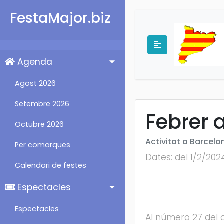
FestaMajor.biz
Agenda
Agost 2026
Setembre 2026
Febrer 
Octubre 2026
Activitat a Barcelo
Per comarques
Dates: del 1/2/202
Calendari de festes
Espectacles
Espectacles
Al número 27 del c