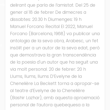
ons
delirant que parla de l’amistat. Del 25 de
gener al 18 de febrer De dimecres a
dissabtes: 20.30 h Diumenges: 19 h
Manuel Forcano Recital El 2022, Manuel
Forcano (Barcelona, 1968) va publicar una
antologia de la seva obra, Arabesc, un fet
ra
insòlit per a un autor de la seva edat, però
que demostrava la gran transcendència
de la poesia d'un autor que ha seguit una
via molt personal. 20 de febrer: 20 h
Llums, llums, llums D’Evelyne de la
Chenelière La Beckett torna a apropar-se
al teatre d’Evelyne de la Chenelière
(Bashir Lazhar), amb aquesta aproximació
personal de l’autora quebequesa a la