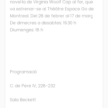
novel·la de Virginia Woolf Cap al far, que
va estrenar-se al Théâtre Espace Go de
Montreal. Del 28 de febrer al 17 de març
s
De dimecres a dissabtes: 19.30 h
Diumenges: 18 h
Programació
C. de Pere IV, 228-232
Sala Beckett