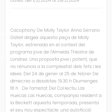
Dates: del 1/2/2024 al 29/2/2024
Cacophony De Molly Taylor Anna Serrano
cles
Gatell dirigeix aquesta peça de Molly
Taylor, estrenada en el context del
les
programa jove de l’Almeida Theatre de
ies
Londres. Una proposta jove i potent, que
no renuncia a la complexitat dels fets i les
idees. Del 24 de gener al 25 de febrer De
dimecres a dissabtes: 19.30 h Diumenges:
ts
18 h De l’amistat Del Col·lectiu Las
Huecas Las Huecas, companyia resident a
s
la Beckett aquesta temporada, presenta
el seu nou espectacle: una autoficció