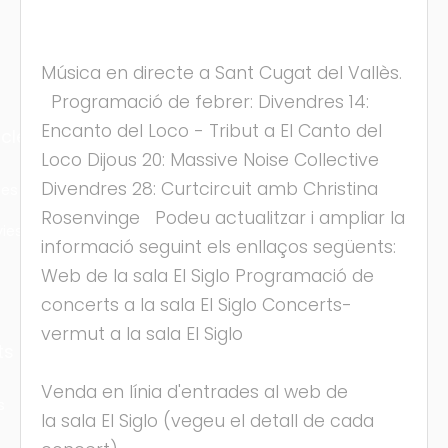
Música en directe a Sant Cugat del Vallès.
Programació de febrer: Divendres 14:
Encanto del Loco - Tribut a El Canto del
cles
Loco Dijous 20: Massive Noise Collective
Divendres 28: Curtcircuit amb Christina
les
Rosenvinge Podeu actualitzar i ampliar la
ies
informació seguint els enllaços següents:
Web de la sala El Siglo Programació de
concerts a la sala El Siglo Concerts-
vermut a la sala El Siglo
ts
Venda en línia d'entrades al web de
s
la sala El Siglo (vegeu el detall de cada