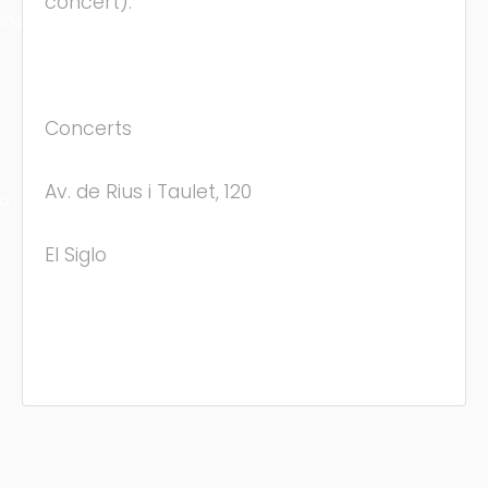
concert).
ons
Concerts
Av. de Rius i Taulet, 120
ra
El Siglo