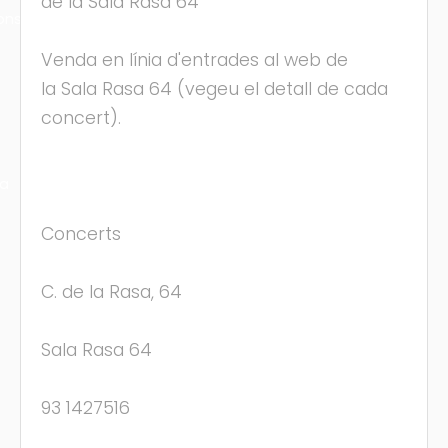
de la Sala Rasa 64
ons
Venda en línia d'entrades al web de
la Sala Rasa 64 (vegeu el detall de cada
concert).
ra
Concerts
C. de la Rasa, 64
Sala Rasa 64
93 1427516