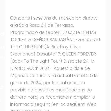
Concerts i sessions de música en directe
a la Sala Rasa 64 de Terrassa.
Programació de febrer: Dissabte 3: ELIAS
cles
TORRES vs. SEÑOR BARRAGÁN Divendres 16:
THE OTHER SIDE (A Pink Floyd Live
les
Experience) Dissabte 17: QUEEN FOREVER
ies
(Back To The Light Tour) Dissabte 24: M.
DIABLO ROCK 2024 Aquest article de
l'Agenda Cultural s'ha actualitzat el 23 de
gener de 2024, per la qual cosa, en
ts
previsió de possibles modificacions de
darrera hora, us recomanem ampliar la
s
informació seguint l'enllaç següent: Web