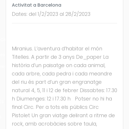
Activitat a Barcelona
Dates: del 1/2/2023 al 28/2/2023
cles
Miranius. L’aventura d’habitar el món
les
Titelles. A partir de 3 anys De_paper La
història d’un paisatge on cada animal,
ies
cada arbre, cada pedra i cada meandre
del riu és part d’un gran engranatge
natural 4, 5, 11 i 12 de febrer Dissabtes: 17.30
h Diumenges: 12 i 17.30 h Potser no hi ha
ts
final Circ. Per a tots els públics Circ
Pistolet Un gran viatge delirant a ritme de
s
rock, amb acrobàcies sobre taula,