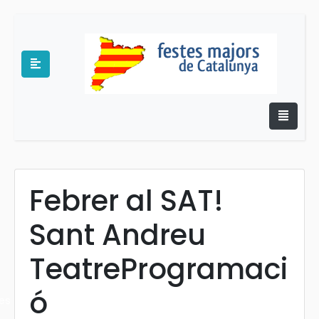
Febrer al SAT!
e
Sant Andreu
TeatreProgramaci
ó
es