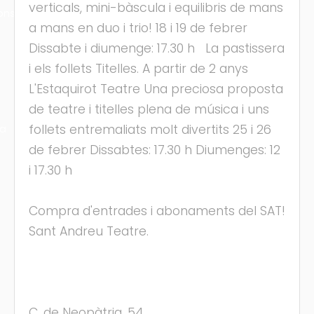
verticals, mini-bàscula i equilibris de mans
ons
a mans en duo i trio! 18 i 19 de febrer
Dissabte i diumenge: 17.30 h La pastissera
i els follets Titelles. A partir de 2 anys
L'Estaquirot Teatre Una preciosa proposta
de teatre i titelles plena de música i uns
follets entremaliats molt divertits 25 i 26
ra
de febrer Dissabtes: 17.30 h Diumenges: 12
i 17.30 h
Compra d'entrades i abonaments del SAT!
Sant Andreu Teatre.
C. de Neopàtria, 54