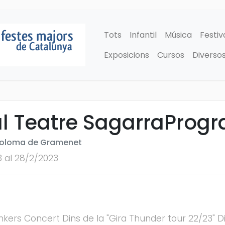
Tots
Infantil
Música
Festiv
Exposicions
Cursos
Diverso
al Teatre SagarraProg
 Coloma de Gramenet
3 al 28/2/2023
nkers Concert Dins de la "Gira Thunder tour 22/23" Di