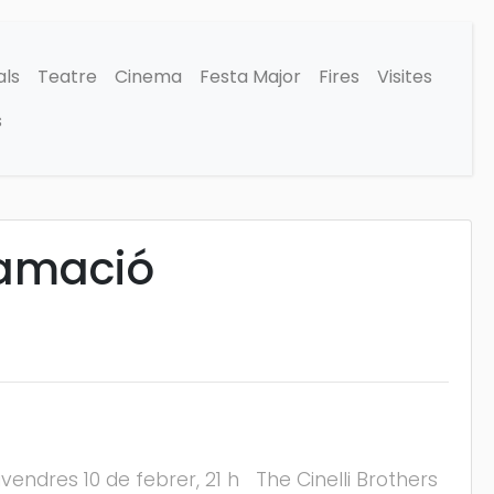
als
Teatre
Cinema
Festa Major
Fires
Visites
s
ramació
vendres 10 de febrer, 21 h The Cinelli Brothers