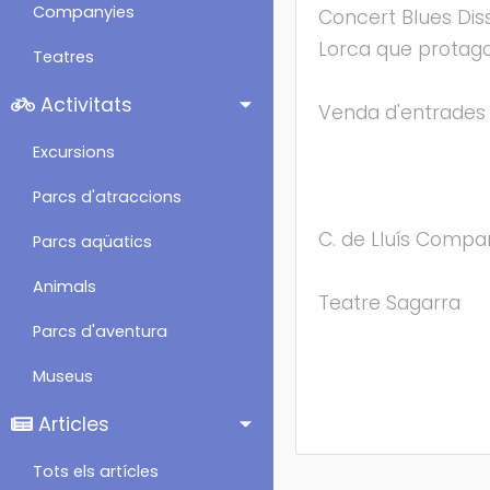
Companyies
Concert Blues Diss
Lorca que protagon
Teatres
Activitats
Venda d'entrades 
Excursions
Parcs d'atraccions
C. de Lluís Compa
Parcs aqüatics
Animals
Teatre Sagarra
Parcs d'aventura
Museus
Articles
Tots els artícles