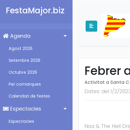
FestaMajor.biz
Agenda
Agost 2026
Setembre 2026
Febrer 
Octubre 2026
Activitat a Santa
Per comarques
Dates: del 1/2/202
Calendari de festes
Espectacles
Espectacles
Noa & The Hell Dri