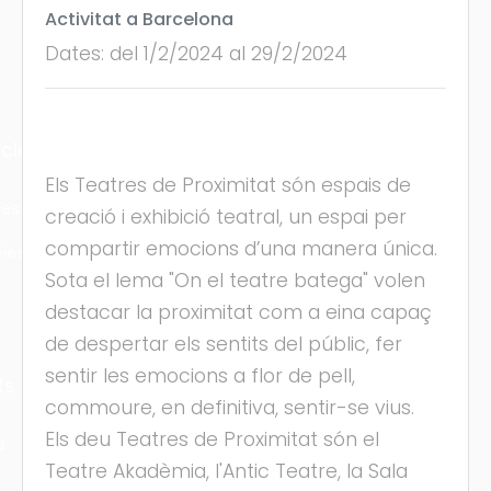
Activitat a Barcelona
Dates: del 1/2/2024 al 29/2/2024
cles
Els Teatres de Proximitat són espais de
les
creació i exhibició teatral, un espai per
compartir emocions d’una manera única.
ies
Sota el lema "On el teatre batega" volen
destacar la proximitat com a eina capaç
de despertar els sentits del públic, fer
sentir les emocions a flor de pell,
ts
commoure, en definitiva, sentir-se vius.
Els deu Teatres de Proximitat són el
s
Teatre Akadèmia, l'Antic Teatre, la Sala