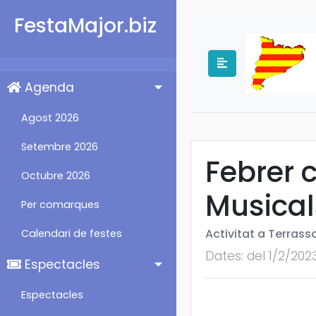
FestaMajor.biz
Agenda
Agost 2026
Setembre 2026
Febrer c
Octubre 2026
Musical
Per comarques
Activitat a Terrass
Calendari de festes
Dates: del 1/2/202
Espectacles
Espectacles