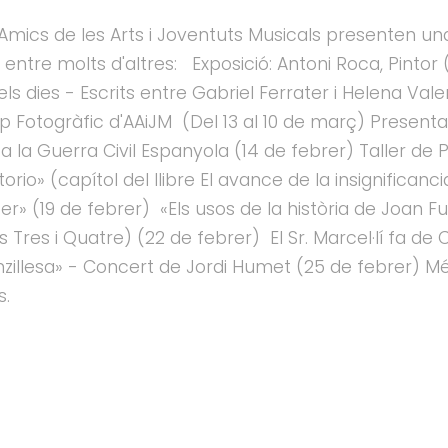
Amics de les Arts i Joventuts Musicals presenten un
.. entre molts d'altres: Exposició: Antoni Roca, Pinto
 els dies - Escrits entre Gabriel Ferrater i Helena Vale
up Fotogràfic d'AAiJM (Del 13 al 10 de març) Presentac
la Guerra Civil Espanyola (14 de febrer) Taller de Pe
orio» (capítol del llibre El avance de la insignifican
r» (19 de febrer) «Els usos de la història de Joan F
s Tres i Quatre) (22 de febrer) El Sr. Marcel·lí fa de 
senzillesa» - Concert de Jordi Humet (25 de febrer) M
s.