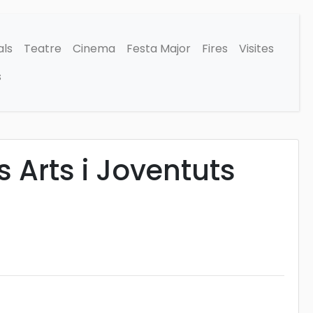
als
Teatre
Cinema
Festa Major
Fires
Visites
s
s Arts i Joventuts