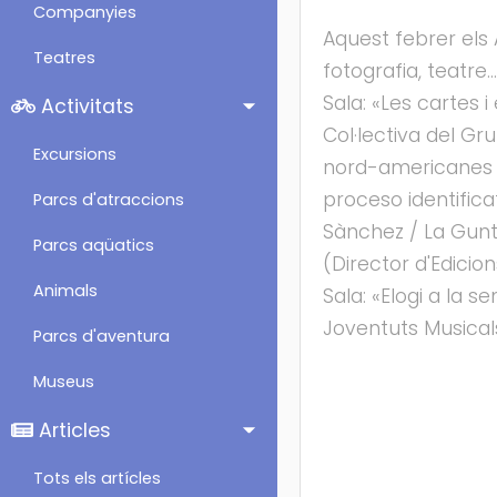
Companyies
Aquest febrer els 
Teatres
fotografia, teatre.
Sala: «Les cartes i
Activitats
Col·lectiva del Gr
Excursions
nord-americanes a 
proceso identificat
Parcs d'atraccions
Sànchez / La Gunte
Parcs aqüatics
(Director d'Edicion
Animals
Sala: «Elogi a la 
Joventuts Musical
Parcs d'aventura
Museus
Articles
Tots els artícles