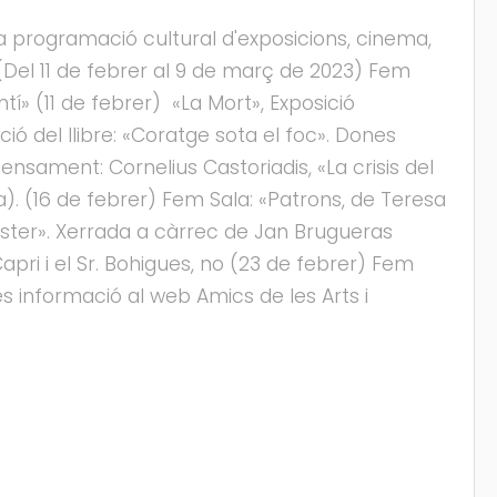
a programació cultural d'exposicions, cinema,
r (Del 11 de febrer al 9 de març de 2023) Fem
ntí» (11 de febrer) «La Mort», Exposició
ió del llibre: «Coratge sota el foc». Dones
nsament: Cornelius Castoriadis, «La crisis del
cia). (16 de febrer) Fem Sala: «Patrons, de Teresa
uster». Xerrada a càrrec de Jan Brugueras
Capri i el Sr. Bohigues, no (23 de febrer) Fem
és informació al web Amics de les Arts i