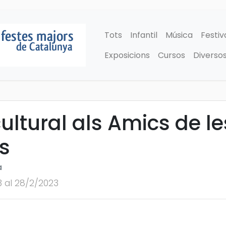
Tots
Infantil
Música
Festiv
Exposicions
Cursos
Diverso
ultural als Amics de le
s
a
3 al 28/2/2023