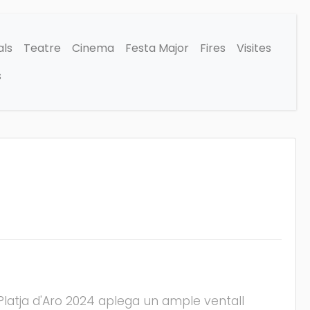
als
Teatre
Cinema
Festa Major
Fires
Visites
s
Platja d'Aro 2024 aplega un ample ventall