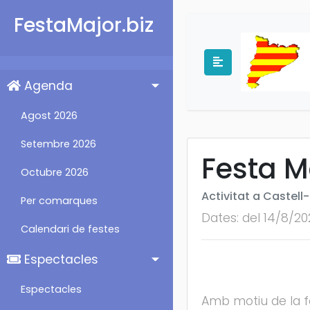
FestaMajor.biz
Agenda
Agost 2026
Setembre 2026
Festa M
Octubre 2026
Activitat a Castell-
Per comarques
Dates: del 14/8/20
Calendari de festes
Espectacles
Espectacles
Amb motiu de la f