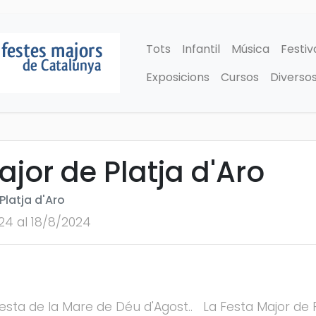
Tots
Infantil
Música
Festiv
Exposicions
Cursos
Diverso
ajor de Platja d'Aro
Platja d'Aro
24 al 18/8/2024
esta de la Mare de Déu d'Agost.. La Festa Major de 