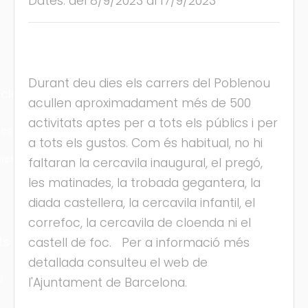
Dates: del 8/9/2023 al 17/9/2023
Durant deu dies els carrers del Poblenou
cles
acullen aproximadament més de 500
activitats aptes per a tots els públics i per
les
a tots els gustos. Com és habitual, no hi
ies
faltaran la cercavila inaugural, el pregó,
les matinades, la trobada gegantera, la
diada castellera, la cercavila infantil, el
correfoc, la cercavila de cloenda ni el
ts
castell de foc. Per a informació més
detallada consulteu el web de
s
l'Ajuntament de Barcelona.