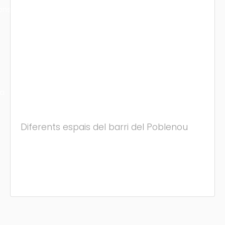
ons
ra
Diferents espais del barri del Poblenou