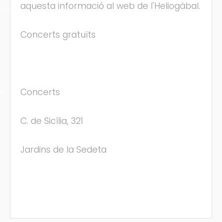
aquesta informació al web de l'Heliogàbal.
ons
Concerts gratuïts
ra
Concerts
C. de Sicília, 321
Jardins de la Sedeta