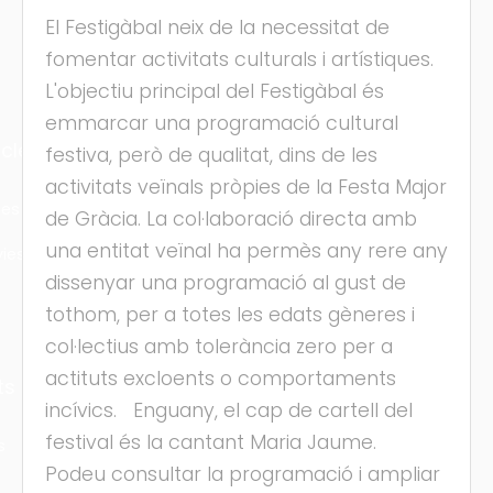
El Festigàbal neix de la necessitat de
fomentar activitats culturals i artístiques.
L'objectiu principal del Festigàbal és
emmarcar una programació cultural
cles
festiva, però de qualitat, dins de les
activitats veïnals pròpies de la Festa Major
les
de Gràcia. La col·laboració directa amb
una entitat veïnal ha permès any rere any
ies
dissenyar una programació al gust de
tothom, per a totes les edats gèneres i
col·lectius amb tolerància zero per a
actituts excloents o comportaments
ts
incívics. Enguany, el cap de cartell del
festival és la cantant Maria Jaume.
s
Podeu consultar la programació i ampliar