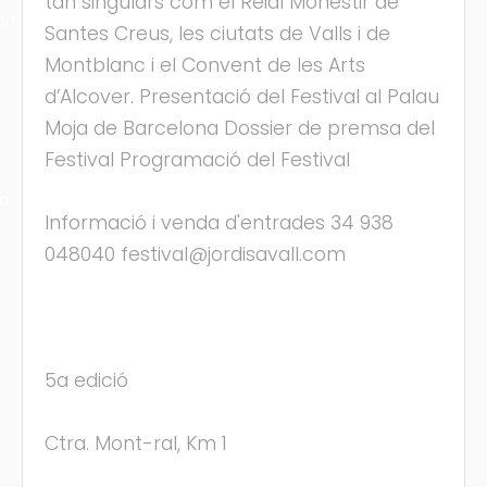
tan singulars com el Reial Monestir de
ons
Santes Creus, les ciutats de Valls i de
Montblanc i el Convent de les Arts
d’Alcover. Presentació del Festival al Palau
Moja de Barcelona Dossier de premsa del
Festival Programació del Festival
ra
Informació i venda d'entrades 34 938
048040 festival@jordisavall.com
5a edició
Ctra. Mont-ral, Km 1