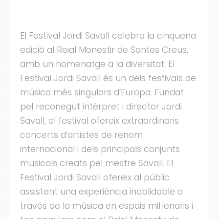
El Festival Jordi Savall celebra la cinquena
edició al Reial Monestir de Santes Creus,
amb un homenatge a la diversitat. El
cles
Festival Jordi Savall és un dels festivals de
música més singulars d’Europa. Fundat
les
pel reconegut intèrpret i director Jordi
ies
Savall, el festival ofereix extraordinaris
concerts d’artistes de renom
internacional i dels principals conjunts
musicals creats pel mestre Savall. El
ts
Festival Jordi Savall ofereix al públic
assistent una experiència inoblidable a
s
través de la música en espais mil·lenaris i