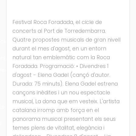
Festival Roca Foradada, el cicle de
concerts al Port de Torredembarra.
Quatre propostes musicals de gran nivell
cles
durant el mes d'agost, en un entorn
natural tan emblemàtic com la Roca
les
Foradada. Programació: • Divendres 1
ies
d'agost - Elena Gadel (cançó d'autor.
Durada: 75 minuts). Elena Gadel estrena
cançons inèdites i un nou espectacle
musical, La dona que em vesteix. L'artista
ts
catalana irromp amb força en el
panorama musical presentant els seus
s
temes plens de vitalitat, elegància i