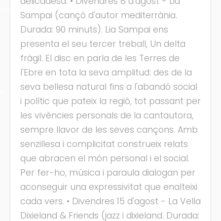
delicadesa. • Divendres 8 d'agost - Lia
ons
Sampai (cançó d'autor mediterrània.
Durada: 90 minuts). Lia Sampai ens
presenta el seu tercer treball, Un delta
fràgil. El disc en parla de les Terres de
l'Ebre en tota la seva amplitud: des de la
seva bellesa natural fins a l'abandó social
ra
i polític que pateix la regió, tot passant per
les vivències personals de la cantautora,
sempre llavor de les seves cançons. Amb
senzillesa i complicitat construeix relats
que abracen el món personal i el social.
Per fer-ho, música i paraula dialogan per
aconseguir una expressivitat que enalteixi
cada vers. • Divendres 15 d'agost - La Vella
Dixieland & Friends (jazz i dixieland. Durada: