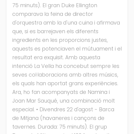
75 minuts). El gran Duke Ellington
comparava la feina de director
d'orquestra amb la d'una cuina i afirmava
s
que, si es barrejaven els diferents
ingredients en les proporcions justes,
aquests es potenciaven el mútuament i el
resultat era exquisit. Amb aquesta
intenció La Vella ha concebut sempre les
seves col·laboracions amb altres músics,
els quals han aportat grans experiències.
Ara, ho fan acompanyats de Namina i
Joan Mar Sauqué, una combinació molt
especial. • Divendres 22 d'agost - Barca
de Mitjana (havaneres i cançons de
tavernes. Durada: 75 minuts). El grup